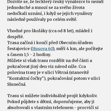
Dozvíte se, že leckterý český vynálezce to neměl 
jednoduché a mnozí se za svého života 
nedočkali uznání, i když se jejich vynálezy 
následně používaly po celém světě.
Vhodné pro školáky (cca od 8 let), mládež i 
dospělé. 
Trasa začíná i končí před Obecním úřadem 
Šestajovice (
Husova 60
), měří 4 km, ale počítejte 
s časem 1,5 - 2 hodiny. 
Můžete si však trasu rozdělit na dvě části a 
pokračovat jiný den viz návod níže. Cca 
polovina trasy je v ulici Větrná (stanovitě 
"Kontaktní čočky"), pokračování potom v ulici 
Slunečná.  
Trasu si můžete individuálně projít kdykoliv. 
Pokud půjdete s dětmi, doporučujeme, aby ji 
absolvovali s vlastním telefonem - procvičí si 