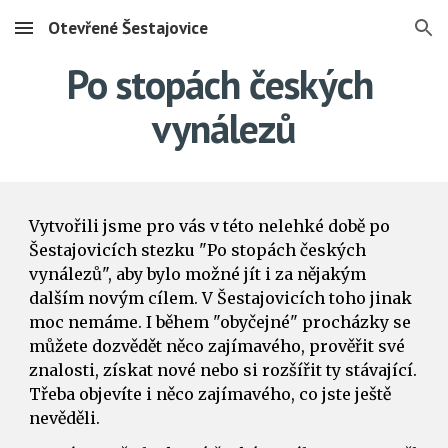
Otevřené Šestajovice
Skip to main content
Skip to navigation
Po stopách českých 
vynálezů
Vytvořili jsme pro vás v této nelehké době po 
Šestajovicích stezku "Po stopách českých 
vynálezů", aby bylo možné jít i za nějakým 
dalším novým cílem. V Šestajovicích toho jinak 
moc nemáme. I během "obyčejné" procházky se 
můžete dozvědět něco zajímavého, prověřit své 
znalosti, získat nové nebo si rozšířit ty stávající. 
Třeba objevíte i něco zajímavého, co jste ještě 
nevěděli. 