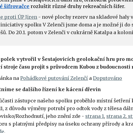
é šifrovačce
rozluštit různé druhy rekreačních šifer.
ce proti ÚP Jiren
- nové plochy rezerv na skladové haly v 
 iniciativy spolku V Zelenči jsme doma a je možné ji do 
ešů. Do 20.1. potom v Zelenči v cukrárně Katalpa a kolon
 spolek vytvořil v Šestajovicích geolokační hru pro m
í stroje času projít s průvodcem Kubou z budoucnosti 
vánka na
Pohádkové putování Zelenčí
a
Doputováno
stníme se dalšího řízení ke kácení dřevin
a účasti zástupce našeho spolku proběhlo místní šetření 
1, z důvodu výměny potrubí pro odtok vody z tělesa dáln
visko/Rozhodnutí, jeho znění zde -
strana 1
,
strana 2
,
st
poru s platnými předpisy na úseku ochrany přírody a kraj
de
.