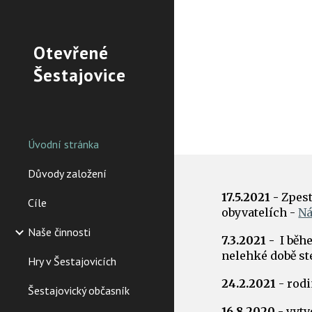
Sk
Otevřené
Šestajovice
Úvodní stránka
Důvody založení
17.5.2021 -
Zpest
Cíle
obyvatelích -
Ná
Naše činnosti
7.3.2021 -
I běh
nelehké době s
Hry v Šestajovicích
24.2.2021
- rod
Šestajovický občasník
16.8.2020
- vytv