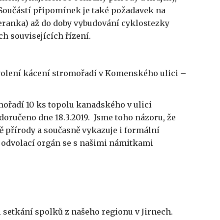
Součástí připomínek je také požadavek na
Beranka) až do doby vybudování cyklostezky
ch souvisejících řízení.
volení kácení stromořadí v Komenského ulici –
mořadí 10 ks topolu kanadského v ulici
oručeno dne 18.3.2019. Jsme toho názoru, že
 přírody a současně vykazuje i formální
 odvolací orgán se s našimi námitkami
i setkání spolků z našeho regionu v Jirnech.