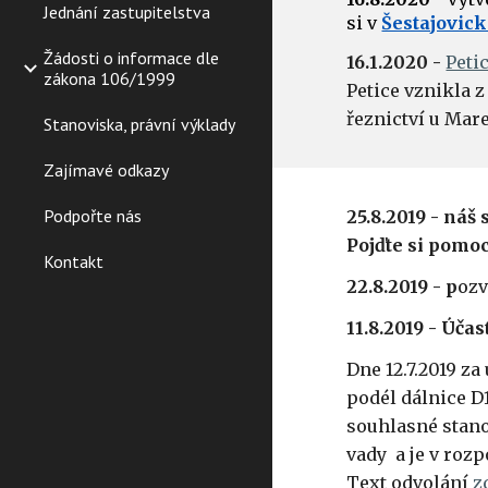
Jednání zastupitelstva
si v
Šestajovick
Žádosti o informace dle
16.1.2020 -
Peti
zákona 106/1999
Petice vznikla z
řeznictví u Mar
Stanoviska, právní výklady
Zajímavé odkazy
Podpořte nás
25.8.2019 - náš
Pojďte si pomoc
Kontakt
22.8.2019 - p
oz
11.8.2019 - Úča
Dne 12.7.2019 z
podél dálnice D1
souhlasné stano
vady a je v roz
Text odvolání
z