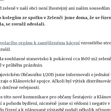
ud zeleně v naší obci není lhostejný ani našim sousedům 
 kolegům ze spolku v Zelenči jsme doma, že se řízení
a, se rovněž odvolali.
volacího orgánu k zamýšlenému kácení
vzrostlého str
rušil.
ala souhlasné stanovisko k pokácení cca 1600 m2 zeleně 
tě v průběhu prázdnin.
ajovickém Občasníku 1/2015 jsme informovali o jednání
aje o Klánovické spojce. Ačkoli byl výtisk distribuován
y dotčené veřejnosti.
os této nové komunikace pro občany Šestajovic a Klánov
í a pohodu bydlení, nicméně jsme si vědomi i negativ v 
do řízení a k plánované výstavbě podali několik připomí