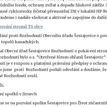
dního fondu, ochrany zvířat a dopadu hlukové zátěže. 
sné cyklostezky (včetně přemostění D11 v lokalitě HP-
budeme i nadále sledovat a aktivně se zapojíme do další
zování stromů TS obce
lání proti Rozhodnutí Obecního úřadu Šestajovice o po
h topolů kanadských.
dal Obecní úřad Šestajovice Rozhodnutí o pokácení stro
hodnutí bylo o.s. “Otevřené fórum občanů Šestajovic“ d
tí je v rozporu s platnými právními předpisy o ochraně
o jsme proti Rozhodnutí podali odvolání a doufáme, že
né Rozhodnutí zruší.
de
.
ání spolků v Jirnech
me se na pozvání spolku Šestajovice pro Život zúčastnil