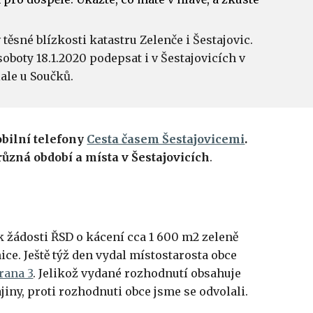
těsné blízkosti katastru Zelenče i Šestajovic.
soboty 18.1.2020 podepsat i v Šestajovicích v
iale u Součků.
obilní telefony
Cesta časem Šestajovicemi
.
různá období a místa v Šestajovicích
.
k žádosti ŘSD o kácení cca 1 600 m2 zeleně
ice. Ještě týž den vydal místostarosta obce
rana 3
. Jelikož vydané rozhodnutí obsahuje
iny, proti rozhodnuti obce jsme se odvolali.