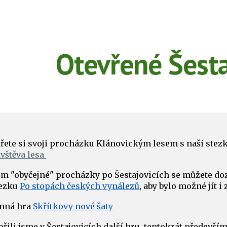
ip to main content
Skip to navigat
Otevřené Šesta
řete si svoji procházku Klánovickým lesem s naší stezko
vštěva lesa
em "obyčejné" procházky po Šestajovicích se můžete do
tezku
Po stopách českých vynálezů
, aby bylo možné jít 
inná hra
Skřítkovy nové šaty
ořili jsme v Šestajovicích další hru, tentokrát předevší