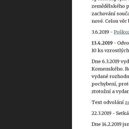
zemědělského pů
zachování souča
nové. Celou věc 
3.6.2019 -
Poško
13.4.2019
- Odvo
10 ks vzrostlýc
Dne 6.3.2019 vy
Komenského. Roz
vydané rozhodnu
pochybení, prot
ztotožní a vyda
Text odvolání
z
22.3.2019 - Setk
Dne 14.2.2019 js