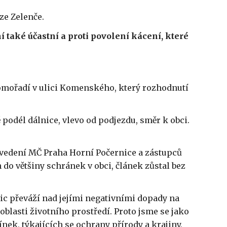
ze Zelenče.
 také účastní a proti povolení kácení, které
omořadí v ulici Komenského, který rozhodnutí
podél dálnice, vlevo od podjezdu, směr k obci.
 vedení MČ Praha Horní Počernice a zástupců
 do většiny schránek v obci, článek zůstal bez
ic převáží nad jejími negativními dopady na
oblasti životního prostředí. Proto jsme se jako
nek, týkajících se ochrany přírody a krajiny,