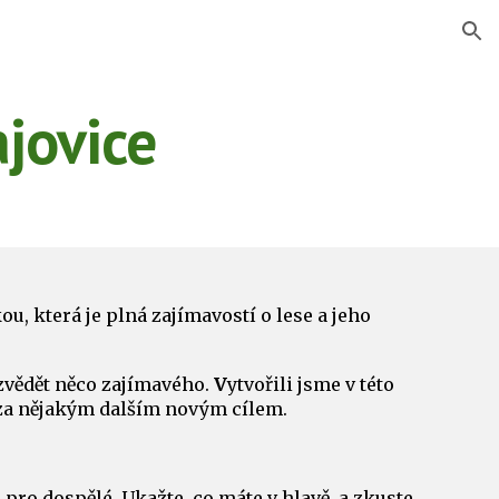
ion
jovice
u, která je plná zajímavostí o lese a jeho
zvědět něco zajímavého.
V
ytvořili jsme v této
i za nějakým dalším novým cílem.
m pro dospělé. Ukažte, co máte v hlavě, a zkuste