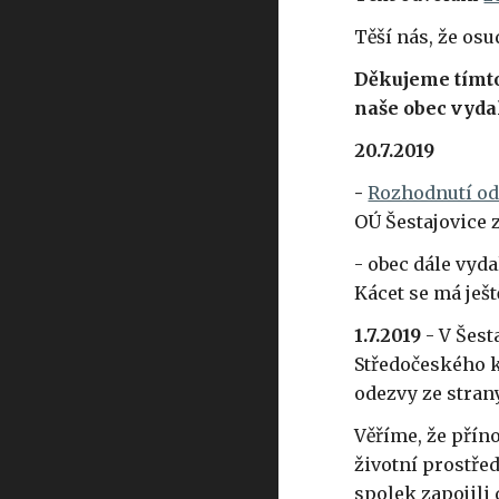
Těší nás, že os
Děkujeme tímto
naše obec vydal
20.7.2019
-
Rozhodnutí od
OÚ Šestajovice z
- obec dále vyd
Kácet se má ješ
1.7.2019
- V Šest
Středočeského kr
odezvy ze stran
Věříme, že přín
životní prostřed
spolek zapojili 